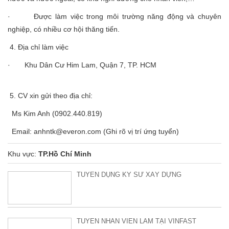
· Được làm việc trong môi trường năng động và chuyên
nghiệp, có nhiều cơ hội thăng tiến.
4. Địa chỉ làm việc
· Khu Dân Cư Him Lam, Quận 7, TP. HCM
5. CV xin gửi theo địa chỉ:
Ms Kim Anh (0902.440.819)
Email: anhntk@everon.com (Ghi rõ vị trí ứng tuyển)
Khu vực:
TP.Hồ Chí Minh
TUYỂN DỤNG KỸ SƯ XÂY DỰNG
TUYỂN NHÂN VIÊN LÀM TẠI VINFAST