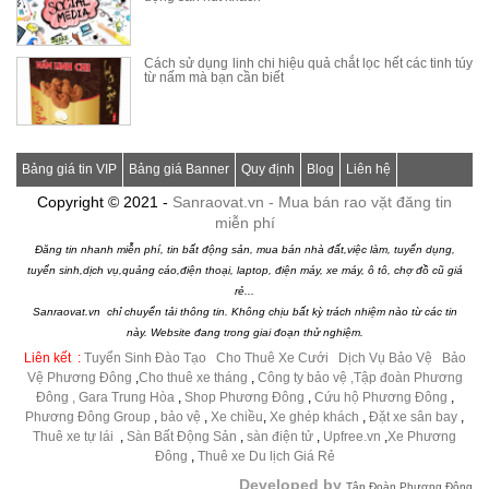
Cách sử dụng linh chi hiệu quả chắt lọc hết các tinh túy
từ nấm mà bạn cần biết
Bảng giá tin VIP
Bảng giá Banner
Quy định
Blog
Liên hệ
Copyright © 2021 -
Sanraovat.vn - Mua bán rao vặt đăng tin
miễn phí
Đăng tin nhanh miễn phí, tin bất động sản, mua bán nhà đất,việc làm, tuyển dụng,
tuyển sinh,dịch vụ,quảng cáo,điện thoại, laptop, điện máy, xe máy, ô tô, chợ đồ cũ giá
rẻ...
Sanraovat.vn chỉ chuyển tải thông tin. Không chịu bất kỳ trách nhiệm nào từ các tin
này. Website đang trong giai đoạn thử nghiệm.
Liên kết :
Tuyển Sinh Đào Tạo
|
Cho Thuê Xe Cưới
|
Dịch Vụ Bảo Vệ
|
Bảo
Vệ Phương Đông
,
Cho thuê xe tháng
,
Công ty bảo vệ
,Tập đoàn Phương
Đông ,
Gara Trung Hòa
,
Shop Phương Đông
,
Cứu hộ Phương Đông
,
Phương Đông Group
,
bảo vệ
,
Xe chiều
,
Xe ghép khách
,
Đặt xe sân bay
,
Thuê xe tự lái
,
Sàn Bất Động Sản
,
sàn điện tử
,
Upfree.vn
,
Xe Phương
Đông
,
Thuê xe Du lịch Giá Rẻ
Developed by
Tập Đoàn Phương Đông