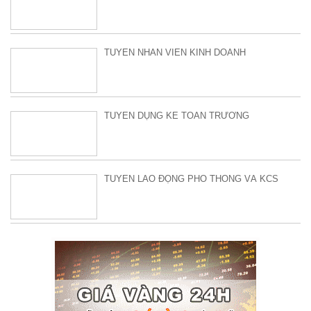
TUYỂN NHÂN VIÊN KINH DOANH
TUYỂN DỤNG KẾ TOÁN TRƯỞNG
TUYỂN LAO ĐỘNG PHỔ THÔNG VÀ KCS