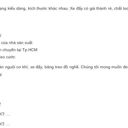
ng kiểu dáng, kích thước khác nhau. Xe đẩy có giá thành rẻ, chất lư
í
 của nhà sản xuất
ận chuyển tại Tp.HCM
theo cước
 nguội cơ khí, xe đẩy, bảng treo đồ nghề. Chúng tôi mong muốn đ
y.
2
T: ...
T: ...