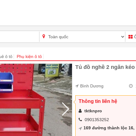
uê ô tô
Phụ kiện ô tô
Tủ đồ nghề 2 ngăn kéo
Bình Dương
Thông tin liên hệ
tktknpro
0901353252
169 đường thành lộc 16,