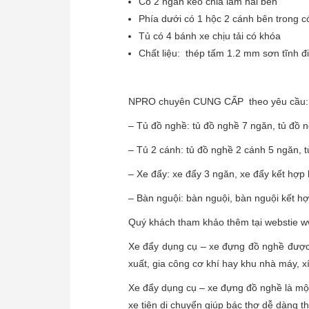
Có 2 ngăn kéo chia làm hai bên
Phía dưới có 1 hộc 2 cánh bên trong c
Tủ có 4 bánh xe chịu tải có khóa
Chất liệu: thép tấm 1.2 mm sơn tĩnh đ
NPRO chuyên CUNG CẤP theo yêu cầu: bản
– Tủ đồ nghề: tủ đồ nghề 7 ngăn, tủ đồ ng
– Tủ 2 cánh: tủ đồ nghề 2 cánh 5 ngăn, 
– Xe đẩy: xe đẩy 3 ngăn, xe đẩy kết hợp
– Bàn nguội: bàn nguội, bàn nguội kết hợ
Quý khách tham khảo thêm tại webstie w
Xe đẩy dụng cụ – xe đựng đồ nghề được 
xuất, gia công cơ khí hay khu nhà máy, x
Xe đẩy dụng cụ – xe đựng đồ nghề là một
xe tiện di chuyển giúp bác thợ dễ dàng t