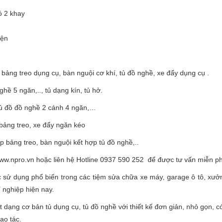
ó 2 khay
iện
g treo dụng cụ, bàn nguội cơ khí, tủ đồ nghề, xe đẩy dụng cụ .
hề 5 ngăn,.., tủ dạng kín, tủ hở.
tủ đồ đồ nghề 2 cánh 4 ngăn,…
 bảng treo, xe đẩy ngăn kéo
p bảng treo, bàn nguội kết hợp tủ đồ nghề,..
ww.npro.vn hoặc liên hệ Hotline 0937 590 252 để được tư vấn miễn ph
sử dụng phổ biến trong các tiệm sửa chữa xe máy, garage ô tô, xưở
í nghiệp hiện nay.
 dạng cơ bản tủ dụng cụ, tủ đồ nghề với thiết kế đơn giản, nhỏ gọn, 
hao tác.