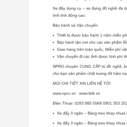
Xe đẩy dụng cụ – xe đựng đồ nghề đa dạ
tính linh động cao.
Bảo hành và Vận chuyển
Thiết bị được bảo hành 1 năm miễn ph
Bảo hành tận nơi cho các sản phẩm lỗi
Giao hàng trên toàn quốc, Miễn phí v
Vận chuyển đi các tỉnh được tính phí 
NPRO chuyên CUNG CẤP tủ đồ nghề, bàn
cho bạn sản phẩm chất lượng tốt hiện na
MỌI CHI TIẾT XIN LIÊN HỆ TỚI
www.npro.vn www.tktk.vn
Điện Thoại: 0283 885 5568 0901 353 25
Xe đẩy 3 ngăn – Bảng treo khay nhựa K
Xe đẩy 3 ngăn – Bảng treo khay nhựa K