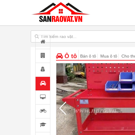
Ô tô
Bán ô tô
Mua ô tô
Cho th