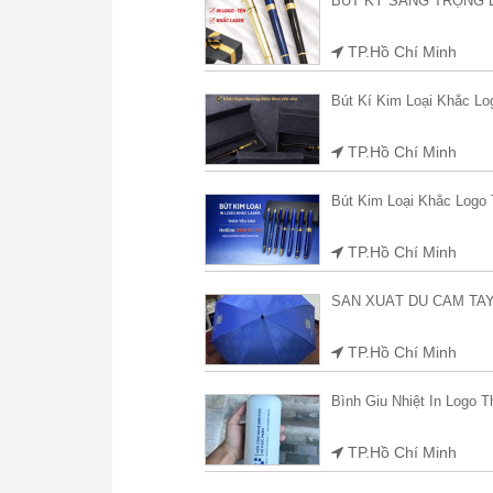
BÚT KÝ SANG TRỌNG
TP.Hồ Chí Minh
Bút Kí Kim Loại Khắc L
TP.Hồ Chí Minh
Bút Kim Loại Khắc Logo
TP.Hồ Chí Minh
SẢN XUẤT DÙ CẦM TA
TP.Hồ Chí Minh
Bình Giu Nhiệt In Logo 
TP.Hồ Chí Minh