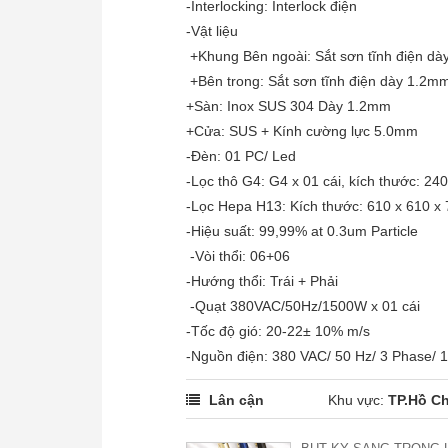
-Interlocking: Interlock điện
-Vật liệu
+Khung Bên ngoài: Sắt sơn tĩnh điện d
+Bên trong: Sắt sơn tĩnh điện dày 1.2m
+Sàn: Inox SUS 304 Dày 1.2mm
+Cửa: SUS + Kính cường lực 5.0mm
-Đèn: 01 PC/ Led
-Lọc thô G4: G4 x 01 cái, kích thước: 24
-Lọc Hepa H13: Kích thước: 610 x 610 x
-Hiệu suất: 99,99% at 0.3um Particle
-Vòi thổi: 06+06
-Hướng thổi: Trái + Phải
-Quạt 380VAC/50Hz/1500W x 01 cái
-Tốc độ gió: 20-22± 10% m/s
-Nguồn điện: 380 VAC/ 50 Hz/ 3 Phase/ 
Lân cận
Khu vực:
TP.Hồ Ch