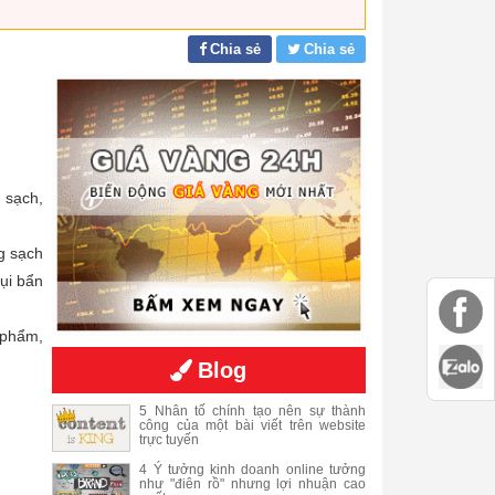
Chia sẻ
Chia sẻ
 sạch,
g sạch
ụi bẩn
 phẩm,
Blog
5 Nhân tố chính tạo nên sự thành
công của một bài viết trên website
trực tuyến
4 Ý tưởng kinh doanh online tưởng
như "điên rồ" nhưng lợi nhuận cao