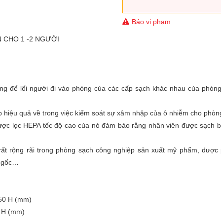
Báo vi phạm
 CHO 1 -2 NGƯỜI
ng để lối người đi vào phòng của các cấp sạch khác nhau của phòng
áp hiệu quả về trong việc kiểm soát sự xâm nhập của ô nhiễm cho phòn
được lọc HEPA tốc độ cao của nó đảm bảo rằng nhân viên được sạch b
ất rộng rãi trong phòng sạch công nghiệp sản xuất mỹ phẩm, dược
o gốc…
150 H (mm)
0 H (mm)