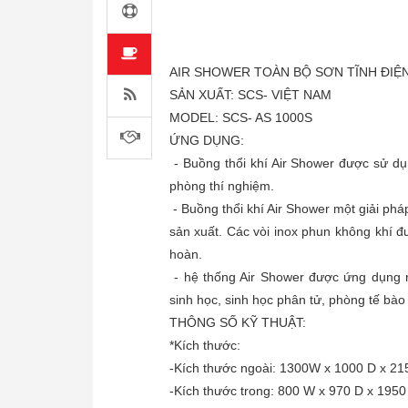
AIR SHOWER TOÀN BỘ SƠN TĨNH ĐIỆN
SẢN XUẤT: SCS- VIỆT NAM
MODEL: SCS- AS 1000S
ỨNG DỤNG:
- Buồng thổi khí Air Shower được sử dụ
phòng thí nghiệm.
- Buồng thổi khí Air Shower một giải ph
sản xuất. Các vòi inox phun không khí 
hoàn.
- hệ thống Air Shower được ứng dụng r
sinh học, sinh học phân tử, phòng tế bà
THÔNG SỐ KỸ THUẬT:
*Kích thước:
-Kích thước ngoài: 1300W x 1000 D x 2
-Kích thước trong: 800 W x 970 D x 195