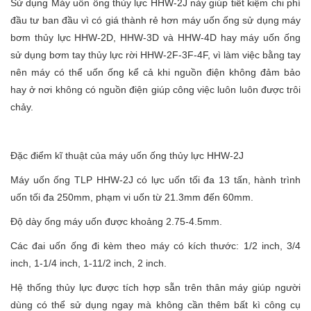
Sử dụng Máy uốn ống thủy lực HHW-2J này giúp tiết kiệm chi phí
đầu tư ban đầu vì có giá thành rẻ hơn máy uốn ống sử dụng máy
bơm thủy lực HHW-2D, HHW-3D và HHW-4D hay máy uốn ống
sử dụng bơm tay thủy lực rời HHW-2F-3F-4F, vì làm việc bằng tay
nên máy có thể uốn ống kể cả khi nguồn điện không đảm bảo
hay ở nơi không có nguồn điện giúp công việc luôn luôn được trôi
chảy.
Đặc điểm kĩ thuật của máy uốn ống thủy lực HHW-2J
Máy uốn ống TLP HHW-2J có lực uốn tối đa 13 tấn, hành trình
uốn tối đa 250mm, phạm vi uốn từ 21.3mm đến 60mm.
Độ dày ống máy uốn được khoảng 2.75-4.5mm.
Các đai uốn ống đi kèm theo máy có kích thước: 1/2 inch, 3/4
inch, 1-1/4 inch, 1-11/2 inch, 2 inch.
Hệ thống thủy lực được tích hợp sẵn trên thân máy giúp người
dùng có thể sử dụng ngay mà không cần thêm bất kì công cụ