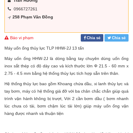
Trần Hương
0966727261
258 Phạm Văn Đồng
Báo vi phạm
Chia sẻ
Chia sẻ
Máy uốn ống thủy lực TLP HHW-2J 13 tấn
Máy uốn ống HHW-2J là dòng bằng tay chuyên dùng uốn ống
inox sắt thép có độ dày cao và kích thước lớn Φ 21.5 - 60 mm x
2.75 - 4.5 mm bằng hệ thống thủy lực tích hợp sẵn trên thân.
Hệ thống thủy lực bao gồm Khoang chứa dầu, xi lanh thủy lực và
tay bơm, máy có hệ thống giá đỡ với ba chân chắc chắn giúp quá
trình vận hành không bị trượt, Với 2 cần bơm dầu ( bơm nhanh
lúc chưa có tải, bơm chậm lúc tải lớn) giúp máy uốn ống vận
hàng được nhanh và thuận tiện