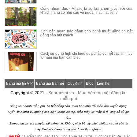
Cổng nhôm đúc - Vì sao là sự lựa chọn tuyệt vời của
khách hàng có nhu cầu về ngoại thất mặt tiền?
Kịch bản hoàn hảo dành cho nghệ thuật đăng tin bất
động sản hút khách
Cách sử dụng linh chi hiệu quả chắt lọc hết các tinh túy
từ nấm mà bạn cần biết
Bảng giá tin VIP
Bảng giá Banner
Quy định
Blog
Liên hệ
Copyright © 2021 -
Sanraovat.vn - Mua bán rao vặt đăng tin
miễn phí
Đăng tin nhanh miễn phí, tin bất động sản, mua bán nhà đất,việc làm, tuyển dụng,
tuyển sinh,dịch vụ,quảng cáo,điện thoại, laptop, điện máy, xe máy, ô tô, chợ đồ cũ giá
rẻ...
Sanraovat.vn chỉ chuyển tải thông tin. Không chịu bất kỳ trách nhiệm nào từ các tin
này. Website đang trong giai đoạn thử nghiệm.
Liên kết :
Tuyển Sinh Đào Tạo
|
Cho Thuê Xe Cưới
|
Dịch Vụ Bảo Vệ
|
Bảo