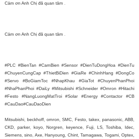
Cảm ơn Anh Chị đã quan tâm .
Cảm ơn Anh Chị đã quan tâm .
#PLC #BienTan #CamBien #Sensor #DienTuDongHoa #DienTu
#ChuyenCungCap #ThietBiDien #GiaRe #ChinhHang #DongCo
#Servo #BoGiamToc #NhapKhau #GiaTot #ChuyenPhanPhoi
#NhaPhanPhoi #DaiLy #Mitsubishi #Schneider #Omron #Hitachi
#Festo #NangLuongMatTroi #Solar #Energy #Contactor #CB
#CauDao#CauDaoDien
Mitsubishi, beckhoff, omron, SMC, Festo, takex, panasonic, ABB,
CKD, parker, koyo, Norgren, keyence, Fuji, LS, Toshiba, Idec,
Siemens, sino, Axe, Hanyoung, Chint, Tamagawa, Togami, Optex,