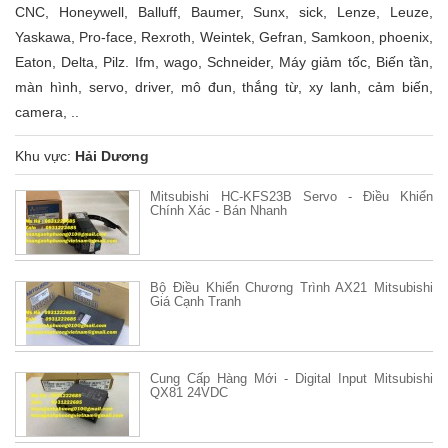
CNC, Honeywell, Balluff, Baumer, Sunx, sick, Lenze, Leuze,
Yaskawa, Pro-face, Rexroth, Weintek, Gefran, Samkoon, phoenix,
Eaton, Delta, Pilz. Ifm, wago, Schneider, Máy giảm tốc, Biến tần,
màn hình, servo, driver, mô đun, thắng từ, xy lanh, cảm biến,
camera, ..
Khu vực:
Hải Dương
Mitsubishi HC-KFS23B Servo - Điều Khiển
Chính Xác - Bán Nhanh
Bộ Điều Khiển Chương Trình AX21 Mitsubishi
Giá Cạnh Tranh
Cung Cấp Hàng Mới - Digital Input Mitsubishi
QX81 24VDC