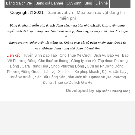
Bảng giá tin VIP
Bảng giá Banner
Quy định
Blog
Liên hệ
Copyright © 2021 -
Sanraovat.vn - Mua bán rao vặt đăng tin
miễn phí
Đăng tin nhanh miễn phí, tin bất động sản, mua bán nhà đất,việc làm, tuyển dụng,
tuyển sinh,dịch vụ,quảng cáo,điện thoại, laptop, điện máy, xe máy, ô tô, chợ đồ cũ giá
rẻ...
Sanraovat.vn chỉ chuyển tải thông tin. Không chịu bất kỳ trách nhiệm nào từ các tin
này. Website đang trong giai đoạn thử nghiệm.
Liên kết :
Tuyển Sinh Đào Tạo
|
Cho Thuê Xe Cưới
|
Dịch Vụ Bảo Vệ
|
Bảo
Vệ Phương Đông
,
Cho thuê xe tháng
,
Công ty bảo vệ
,Tập đoàn Phương
Đông ,
Gara Trung Hòa
,
Shop Phương Đông
,
Cứu hộ Phương Đông
,
Phương Đông Group
,
bảo vệ
,
Xe chiều
,
Xe ghép khách
,
Đặt xe sân bay
,
Thuê xe tự lái
,
Sàn Bất Động Sản
,
sàn điện tử
,
Upfree.vn
,
Xe Phương
Đông
,
Thuê xe Du lịch Giá Rẻ
Developed by
Tập Đoàn Phương Đông