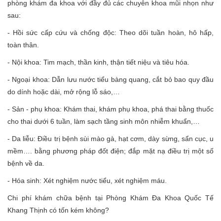
phòng khám đa khoa với đầy đủ các chuyên khoa mũi nhọn như
sau:
- Hồi sức cấp cứu và chống độc: Theo dõi tuần hoàn, hô hấp,
toàn thân.
- Nội khoa: Tim mạch, thần kinh, thận tiết niệu và tiêu hóa.
- Ngoại khoa: Dẫn lưu nước tiểu bàng quang, cắt bỏ bao quy đầu
do dính hoặc dài, mở rộng lỗ sáo,…
- Sản - phụ khoa: Khám thai, khám phụ khoa, phá thai bằng thuốc
cho thai dưới 6 tuần, làm sạch tầng sinh môn nhiễm khuẩn,…
- Da liễu: Điều trị bệnh sùi mào gà, hạt cơm, dày sừng, sẩn cục, u
mềm…. bằng phương pháp đốt điện; đắp mặt nạ điều trị một số
bệnh về da.
- Hóa sinh: Xét nghiệm nước tiểu, xét nghiệm máu.
Chi phí khám chữa bệnh tại Phòng Khám Đa Khoa Quốc Tế
Khang Thịnh có tốn kém không?