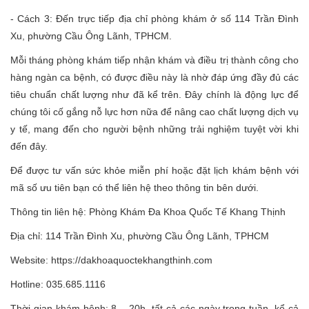
- Cách 3: Đến trực tiếp địa chỉ phòng khám ở số 114 Trần Đình
Xu, phường Cầu Ông Lãnh, TPHCM.
Mỗi tháng phòng khám tiếp nhận khám và điều trị thành công cho
hàng ngàn ca bệnh, có được điều này là nhờ đáp ứng đầy đủ các
tiêu chuẩn chất lượng như đã kể trên. Đây chính là động lực để
chúng tôi cố gắng nỗ lực hơn nữa để nâng cao chất lượng dịch vụ
y tế, mang đến cho người bệnh những trải nghiệm tuyệt vời khi
đến đây.
Để được tư vấn sức khỏe miễn phí hoặc đặt lịch khám bệnh với
mã số ưu tiên bạn có thể liên hệ theo thông tin bên dưới.
Thông tin liên hệ: Phòng Khám Đa Khoa Quốc Tế Khang Thịnh
Địa chỉ: 114 Trần Đình Xu, phường Cầu Ông Lãnh, TPHCM
Website: https://dakhoaquoctekhangthinh.com
Hotline: 035.685.1116
Thời gian khám bệnh: 8 – 20h, tất cả các ngày trong tuần, kể cả