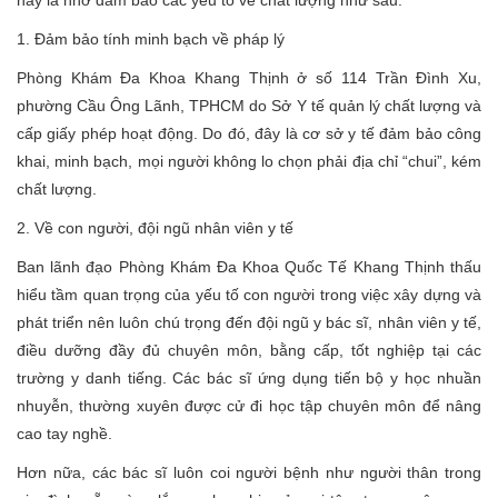
này là nhờ đảm bảo các yếu tố về chất lượng như sau:
1. Đảm bảo tính minh bạch về pháp lý
Phòng Khám Đa Khoa Khang Thịnh ở số 114 Trần Đình Xu,
phường Cầu Ông Lãnh, TPHCM do Sở Y tế quản lý chất lượng và
cấp giấy phép hoạt động. Do đó, đây là cơ sở y tế đảm bảo công
khai, minh bạch, mọi người không lo chọn phải địa chỉ “chui”, kém
chất lượng.
2. Về con người, đội ngũ nhân viên y tế
Ban lãnh đạo Phòng Khám Đa Khoa Quốc Tế Khang Thịnh thấu
hiểu tầm quan trọng của yếu tố con người trong việc xây dựng và
phát triển nên luôn chú trọng đến đội ngũ y bác sĩ, nhân viên y tế,
điều dưỡng đầy đủ chuyên môn, bằng cấp, tốt nghiệp tại các
trường y danh tiếng. Các bác sĩ ứng dụng tiến bộ y học nhuần
nhuyễn, thường xuyên được cử đi học tập chuyên môn để nâng
cao tay nghề.
Hơn nữa, các bác sĩ luôn coi người bệnh như người thân trong