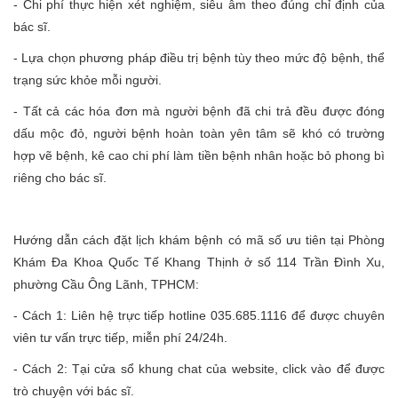
- Chi phí thực hiện xét nghiệm, siêu âm theo đúng chỉ định của
bác sĩ.
- Lựa chọn phương pháp điều trị bệnh tùy theo mức độ bệnh, thể
trạng sức khỏe mỗi người.
- Tất cả các hóa đơn mà người bệnh đã chi trả đều được đóng
dấu mộc đỏ, người bệnh hoàn toàn yên tâm sẽ khó có trường
hợp vẽ bệnh, kê cao chi phí làm tiền bệnh nhân hoặc bỏ phong bì
riêng cho bác sĩ.
Hướng dẫn cách đặt lịch khám bệnh có mã số ưu tiên tại Phòng
Khám Đa Khoa Quốc Tế Khang Thịnh ở số 114 Trần Đình Xu,
phường Cầu Ông Lãnh, TPHCM:
- Cách 1: Liên hệ trực tiếp hotline 035.685.1116 để được chuyên
viên tư vấn trực tiếp, miễn phí 24/24h.
- Cách 2: Tại cửa sổ khung chat của website, click vào để được
trò chuyện với bác sĩ.