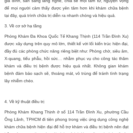
gia đình, sẵn sàng lắng nghe, chia sẻ mọi tâm tư, nguyện vọng
để mọi người cảm thấy được yên tâm hơn khi khám chữa bệnh
tại đây, quá trình chữa trị diễn ra nhanh chóng và hiệu quả.
3. Về cơ sở hạ tầng
Phòng Khám Đa Khoa Quốc Tế Khang Thịnh (114 Trần Đình Xu)
được xây dựng trên quy mô lớn, thiết kế với lối kiến trúc hiện đại,
đầy đủ các phòng chức năng riêng biệt như: Phòng chờ, siêu âm,
X-quang, tiểu phẫu, hồi sức… nhằm phục vụ cho công tác thăm
khám và điều trị bệnh được hiệu quả nhất. Không gian khám
bệnh đảm bảo sạch sẽ, thoáng mát, vô trùng để tránh tình trạng
lây nhiễm chéo.
4. Về kỹ thuật điều trị
Phòng Khám Khang Thịnh ở số 114 Trần Đình Xu, phường Cầu
Ông Lãnh, TPHCM đi tiên phong trong việc ứng dụng công nghệ
khám chữa bệnh hiện đại để hỗ trợ khám và điều trị bệnh nên đạt