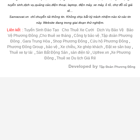
tuyển sinh,dịch vụ,quảng cáo,điện thoại, laptop, điện máy, xe máy, ô tô, chợ đồ cũ giá
rẻ...
Sanraovat.vn chỉ chuyển tải thông tin. Không chịu bất kỳ trách nhiệm nào từ các tin
này. Website đang trong giai đoạn thử nghiệm.
Liên kết :
Tuyển Sinh Đào Tạo
|
Cho Thuê Xe Cưới
|
Dịch Vụ Bảo Vệ
|
Bảo
Vệ Phương Đông
,
Cho thuê xe tháng
,
Công ty bảo vệ
,Tập đoàn Phương
Đông ,
Gara Trung Hòa
,
Shop Phương Đông
,
Cứu hộ Phương Đông
,
Phương Đông Group
,
bảo vệ
,
Xe chiều
,
Xe ghép khách
,
Đặt xe sân bay
,
Thuê xe tự lái
,
Sàn Bất Động Sản
,
sàn điện tử
,
Upfree.vn
,
Xe Phương
Đông
,
Thuê xe Du lịch Giá Rẻ
Developed by
Tập Đoàn Phương Đông