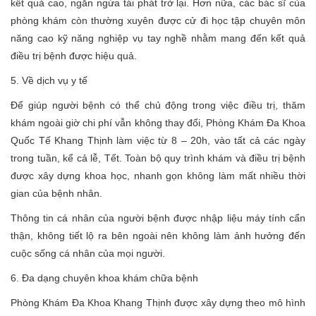
kết quả cao, ngăn ngừa tái phát trở lại. Hơn nữa, các bác sĩ của
phòng khám còn thường xuyên được cử đi học tập chuyên môn
năng cao kỹ năng nghiệp vụ tay nghề nhằm mang đến kết quả
điều trị bệnh được hiệu quả.
5. Về dịch vụ y tế
Để giúp người bệnh có thể chủ động trong việc điều trị, thăm
khám ngoài giờ chi phí vẫn không thay đổi, Phòng Khám Đa Khoa
Quốc Tế Khang Thịnh làm việc từ 8 – 20h, vào tất cả các ngày
trong tuần, kể cả lễ, Tết. Toàn bộ quy trình khám và điều trị bệnh
được xây dựng khoa học, nhanh gọn không làm mất nhiều thời
gian của bệnh nhân.
Thông tin cá nhân của người bệnh được nhập liệu máy tính cẩn
thận, không tiết lộ ra bên ngoài nên không làm ảnh hưởng đến
cuộc sống cá nhân của mọi người.
6. Đa dạng chuyên khoa khám chữa bệnh
Phòng Khám Đa Khoa Khang Thịnh được xây dựng theo mô hình