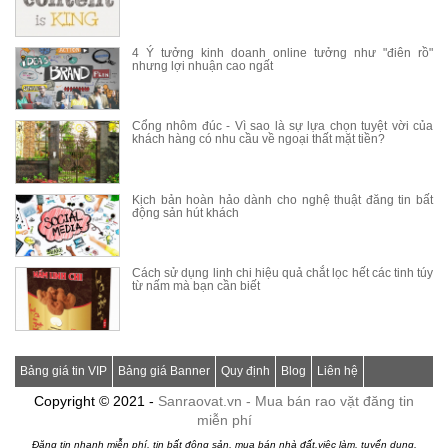
4 Ý tưởng kinh doanh online tưởng như "điên rồ"
nhưng lợi nhuận cao ngất
Cổng nhôm đúc - Vì sao là sự lựa chọn tuyệt vời của
khách hàng có nhu cầu về ngoại thất mặt tiền?
Kịch bản hoàn hảo dành cho nghệ thuật đăng tin bất
động sản hút khách
Cách sử dụng linh chi hiệu quả chắt lọc hết các tinh túy
từ nấm mà bạn cần biết
Bảng giá tin VIP
Bảng giá Banner
Quy định
Blog
Liên hệ
Copyright © 2021 -
Sanraovat.vn - Mua bán rao vặt đăng tin
miễn phí
Đăng tin nhanh miễn phí, tin bất động sản, mua bán nhà đất,việc làm, tuyển dụng,