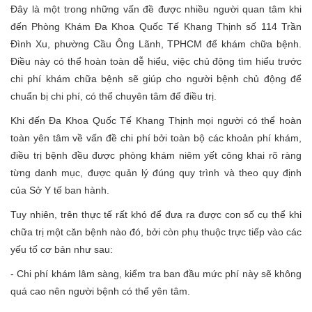
Đây là một trong những vấn đề được nhiều người quan tâm khi
đến Phòng Khám Đa Khoa Quốc Tế Khang Thịnh số 114 Trần
Đình Xu, phường Cầu Ông Lãnh, TPHCM để khám chữa bệnh.
Điều này có thể hoàn toàn dễ hiểu, việc chủ động tìm hiểu trước
chi phí khám chữa bệnh sẽ giúp cho người bệnh chủ động để
chuẩn bị chi phí, có thể chuyên tâm để điều trị.
Khi đến Đa Khoa Quốc Tế Khang Thịnh mọi người có thể hoàn
toàn yên tâm về vấn đề chi phí bởi toàn bộ các khoản phí khám,
điều trị bệnh đều được phòng khám niêm yết công khai rõ ràng
từng danh mục, được quản lý đúng quy trình và theo quy định
của Sở Y tế ban hành.
Tuy nhiên, trên thực tế rất khó để đưa ra được con số cụ thể khi
chữa trị một căn bệnh nào đó, bởi còn phụ thuộc trực tiếp vào các
yếu tố cơ bản như sau:
- Chi phí khám lâm sàng, kiểm tra ban đầu mức phí này sẽ không
quá cao nên người bệnh có thể yên tâm.