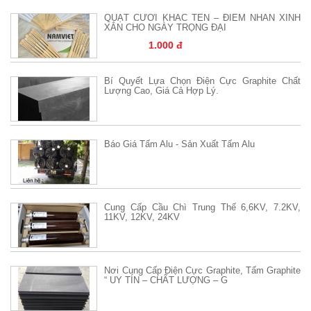
QUẠT CƯỚI KHẮC TÊN – ĐIỂM NHẤN XINH
XẮN CHO NGÀY TRỌNG ĐẠI
1.000 đ
Bí Quyết Lựa Chọn Điện Cực Graphite Chất
Lượng Cao, Giá Cả Hợp Lý.
Báo Giá Tấm Alu - Sản Xuất Tấm Alu
Cung Cấp Cầu Chì Trung Thế 6,6KV, 7.2KV,
11KV, 12KV, 24KV
Nơi Cung Cấp Điện Cực Graphite, Tấm Graphite
“ UY TÍN – CHẤT LƯỢNG – G