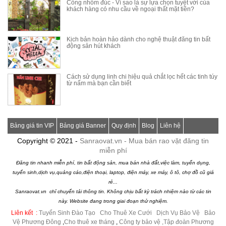
Cổng nhôm đúc - Vì sao là sự lựa chọn tuyệt vời của
khách hàng có nhu cầu về ngoại thất mặt tiền?
Kịch bản hoàn hảo dành cho nghệ thuật đăng tin bất
động sản hút khách
Cách sử dụng linh chi hiệu quả chắt lọc hết các tinh túy
từ nấm mà bạn cần biết
Bảng giá tin VIP
Bảng giá Banner
Quy định
Blog
Liên hệ
Copyright © 2021 -
Sanraovat.vn - Mua bán rao vặt đăng tin
miễn phí
Đăng tin nhanh miễn phí, tin bất động sản, mua bán nhà đất,việc làm, tuyển dụng,
tuyển sinh,dịch vụ,quảng cáo,điện thoại, laptop, điện máy, xe máy, ô tô, chợ đồ cũ giá
rẻ...
Sanraovat.vn chỉ chuyển tải thông tin. Không chịu bất kỳ trách nhiệm nào từ các tin
này. Website đang trong giai đoạn thử nghiệm.
Liên kết :
Tuyển Sinh Đào Tạo
|
Cho Thuê Xe Cưới
|
Dịch Vụ Bảo Vệ
|
Bảo
Vệ Phương Đông
,
Cho thuê xe tháng
,
Công ty bảo vệ
,Tập đoàn Phương