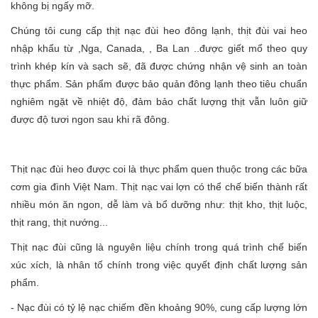
không bị ngấy mỡ.
Chúng tôi cung cấp thịt nạc đùi heo đông lạnh, thịt đùi vai heo
nhập khẩu từ ,Nga, Canada, , Ba Lan ..được giết mổ theo quy
trình khép kín và sạch sẽ, đã được chứng nhận vệ sinh an toàn
thực phẩm. Sản phẩm được bảo quản đông lạnh theo tiêu chuẩn
nghiêm ngặt về nhiệt độ, đảm bảo chất lượng thịt vẫn luôn giữ
được độ tươi ngon sau khi rã đông.
Thịt nạc đùi heo được coi là thực phẩm quen thuộc trong các bữa
cơm gia đình Việt Nam. Thịt nạc vai lợn có thể chế biến thành rất
nhiều món ăn ngon, dễ làm và bổ dưỡng như: thịt kho, thịt luộc,
thịt rang, thịt nướng...
Thịt nạc đùi cũng là nguyên liệu chính trong quá trình chế biến
xúc xích, là nhân tố chính trong việc quyết định chất lượng sản
phẩm.
- Nạc đùi có tỷ lệ nạc chiếm đền khoảng 90%, cung cấp lượng lớn