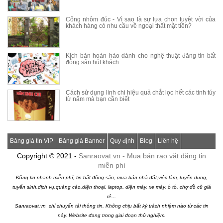
Cổng nhôm đúc - Vì sao là sự lựa chọn tuyệt vời của
khách hàng có nhu cầu về ngoại thất mặt tiền?
Kịch bản hoàn hảo dành cho nghệ thuật đăng tin bất
động sản hút khách
Cách sử dụng linh chi hiệu quả chắt lọc hết các tinh túy
từ nấm mà bạn cần biết
Bảng giá tin VIP
Bảng giá Banner
Quy định
Blog
Liên hệ
Copyright © 2021 -
Sanraovat.vn - Mua bán rao vặt đăng tin
miễn phí
Đăng tin nhanh miễn phí, tin bất động sản, mua bán nhà đất,việc làm, tuyển dụng,
tuyển sinh,dịch vụ,quảng cáo,điện thoại, laptop, điện máy, xe máy, ô tô, chợ đồ cũ giá
rẻ...
Sanraovat.vn chỉ chuyển tải thông tin. Không chịu bất kỳ trách nhiệm nào từ các tin
này. Website đang trong giai đoạn thử nghiệm.