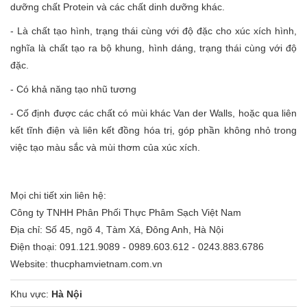
dưỡng chất Protein và các chất dinh dưỡng khác.
- Là chất tạo hình, trạng thái cùng với độ đặc cho xúc xích hình,
nghĩa là chất tạo ra bộ khung, hình dáng, trạng thái cùng với độ
đặc.
- Có khả năng tạo nhũ tương
- Cố định được các chất có mùi khác Van der Walls, hoặc qua liên
kết tĩnh điện và liên kết đồng hóa trị, góp phần không nhỏ trong
việc tạo màu sắc và mùi thơm của xúc xích.
Mọi chi tiết xin liên hệ:
Công ty TNHH Phân Phối Thực Phâm Sạch Việt Nam
Địa chỉ: Số 45, ngõ 4, Tàm Xá, Đông Anh, Hà Nội
Điện thoại: 091.121.9089 - 0989.603.612 - 0243.883.6786
Website: thucphamvietnam.com.vn
Khu vực:
Hà Nội